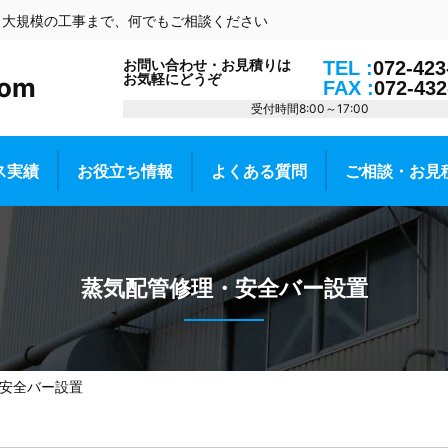
ら大規模の工事まで、何でもご相談ください
お問い合わせ・お見積りは
TEL :
072-423
お気軽にどうぞ
om
FAX :
072-432
受付時間8:00～17:00
ス実績
お役立ち情報
よくある質問
ご相談・お見
蒸気配管修理・安全バー設置
安全バー設置