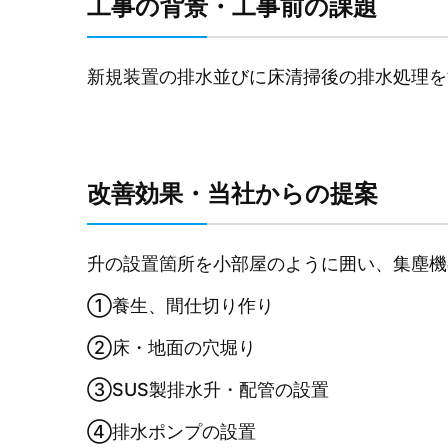
工事の背景・工事前の課題
新規装置の排水並びに床清掃後の排水処理を
改善効果・当社からの提案
升の設置箇所を小部屋のように囲い、集塵機
①養生、間仕切り作り
②床・地面の穴堀り
③SUS製排水升・配管の設置
④排水ポンプの設置