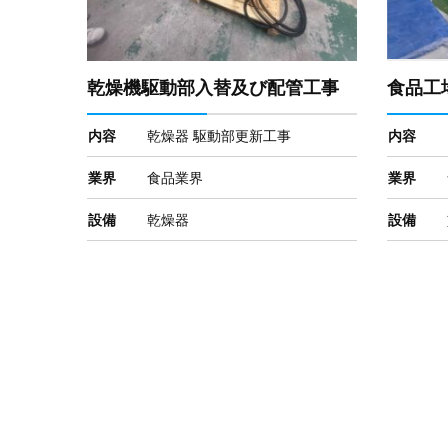
乾燥機駆動部入替及び配管工事
食品工
内容
乾燥器 駆動部更新工事
内容
業界
食品業界
業界
設備
乾燥器
設備