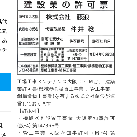
気代
に気
くあ
きチ
工場工事メンテナンス大阪.ＣＯＭは、 建築
業許可票(機械器具設置工事業 、管工事業、
鋼構造物工事業)を有する株式会社藤浪が運
営しております。
【許認可】
・機械器具設置工事業 大阪府知事許可
調、
(般-4) 第147869号
・管工事業 大阪府知事許可 (般-4) 第
ごさ