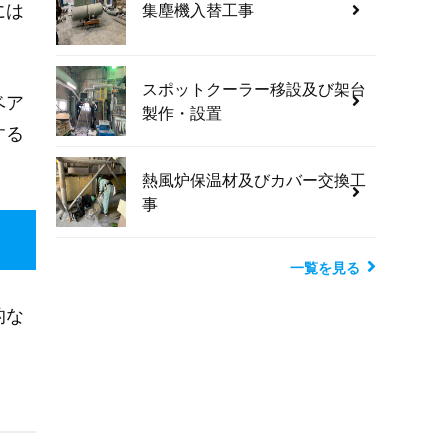
には
集塵機入替工事
スポットクーラー移設及び架台
ベア
製作・設置
する
熱風炉保温材及びカバー交換工
事
一覧を見る
的な