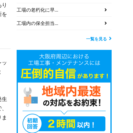
あり
工場の老朽化に早...
新を
工場内の保全担当...
一覧を見る
レッ
ま
発生
で、
りま