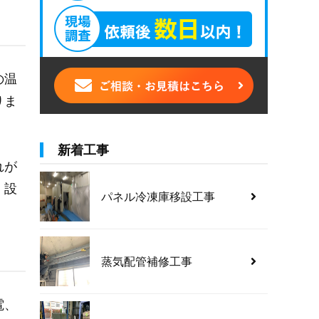
の温
りま
新着工事
れが
。設
パネル冷凍庫移設工事
蒸気配管補修工事
電、