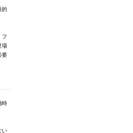
般的
、フ
夏場
必要
働時
ない