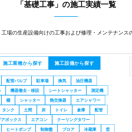
「基礎工事」の施工実績一覧
た、工場の生産設備向けの工事および修理・メンテナンス
施工業種から探す
施工設備から探す
配管バルブ
駐車場
換気
油圧機器
ル
機器撤去・移設
シートシャッター
測定機
棚
シャッター
熱交換器
エアシャワー
タンク
土間
床
トイレ
倉庫
配管
ギアボックス
エアコン
クーリングタワー
ヒートポンプ
制御盤
ブロア
冷蔵庫
窓