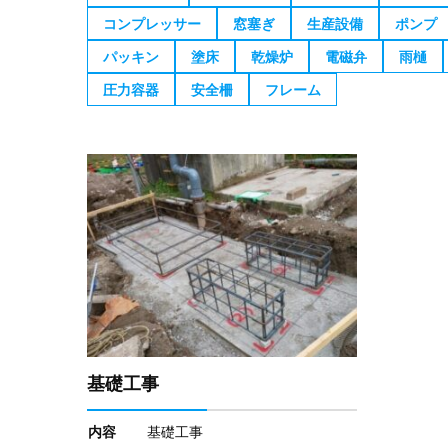
コンプレッサー
窓塞ぎ
生産設備
ポンプ
パッキン
塗床
乾燥炉
電磁弁
雨樋
圧力容器
安全柵
フレーム
基礎工事
内容
基礎工事