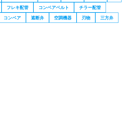
フレキ配管
コンベアベルト
チラー配管
コンベア
遮断弁
空調機器
刃物
三方弁