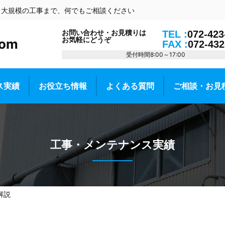
ら大規模の工事まで、何でもご相談ください
お問い合わせ・お見積りは
TEL :
072-423
お気軽にどうぞ
om
FAX :
072-432
受付時間8:00～17:00
ス実績
お役立ち情報
よくある質問
ご相談・お見
工事・メンテナンス実績
解説