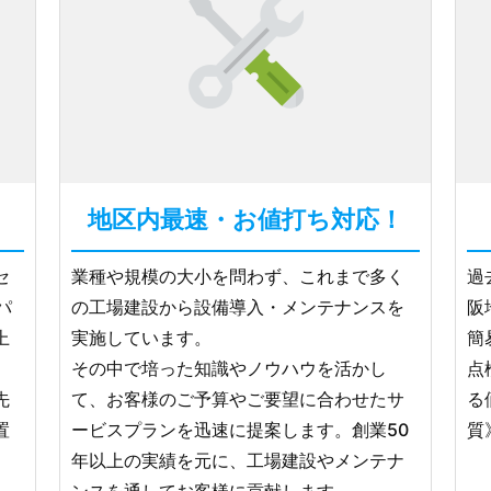
地区内最速・お値打ち対応！
セ
業種や規模の大小を問わず、これまで多く
過
パ
の工場建設から設備導入・メンテナンスを
阪
上
実施しています。
簡
その中で培った知識やノウハウを活かし
点
先
て、お客様のご予算やご要望に合わせたサ
る
置
ービスプランを迅速に提案します。創業50
質
」
年以上の実績を元に、工場建設やメンテナ
。
ンスを通してお客様に貢献します。