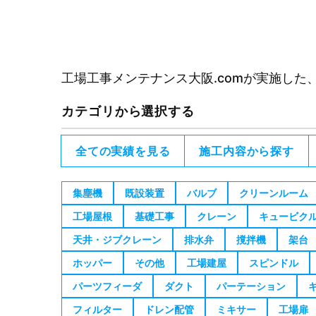
工場工事メンテナンス大阪.comが実施し
カテゴリから選択する
全ての実績を見る
施工内容から探す
集塵機
既設装置
バルブ
クリーンルーム
工場屋根
基礎工事
クレーン
キュービク
天井・ジブクレーン
排水弁
撹拌機
架台
ホッパー
その他
工場建屋
スピンドル
パーツフィーダ
ダクト
パーテーション
フィルター
ドレン配管
ミキサー
工場扉