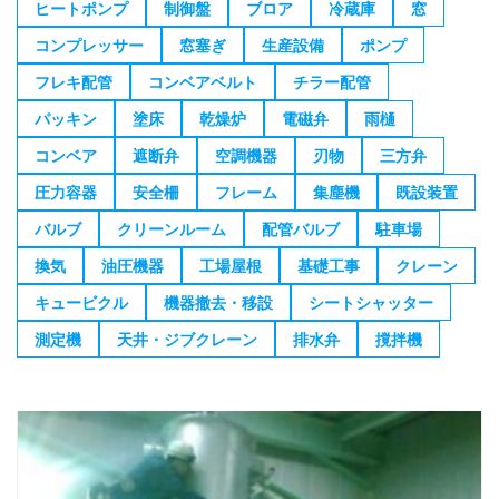
ヒートポンプ
制御盤
ブロア
冷蔵庫
窓
コンプレッサー
窓塞ぎ
生産設備
ポンプ
フレキ配管
コンベアベルト
チラー配管
パッキン
塗床
乾燥炉
電磁弁
雨樋
コンベア
遮断弁
空調機器
刃物
三方弁
圧力容器
安全柵
フレーム
集塵機
既設装置
バルブ
クリーンルーム
配管バルブ
駐車場
換気
油圧機器
工場屋根
基礎工事
クレーン
キュービクル
機器撤去・移設
シートシャッター
測定機
天井・ジブクレーン
排水弁
撹拌機