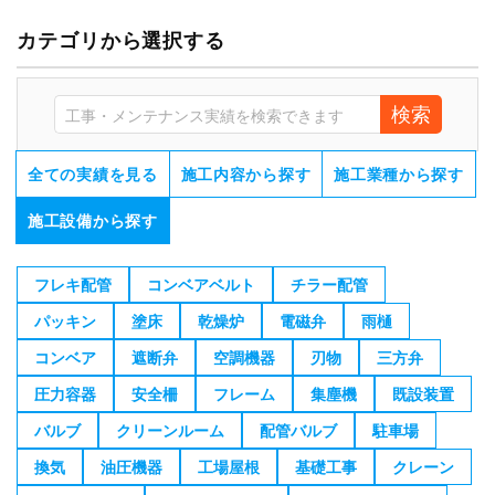
カテゴリから選択する
検索
全ての実績を見る
施工内容から探す
施工業種から探す
施工設備から探す
フレキ配管
コンベアベルト
チラー配管
パッキン
塗床
乾燥炉
電磁弁
雨樋
コンベア
遮断弁
空調機器
刃物
三方弁
圧力容器
安全柵
フレーム
集塵機
既設装置
バルブ
クリーンルーム
配管バルブ
駐車場
換気
油圧機器
工場屋根
基礎工事
クレーン