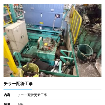
チラー配管工事
内容
チラー配管更新工事
業界
製鉄