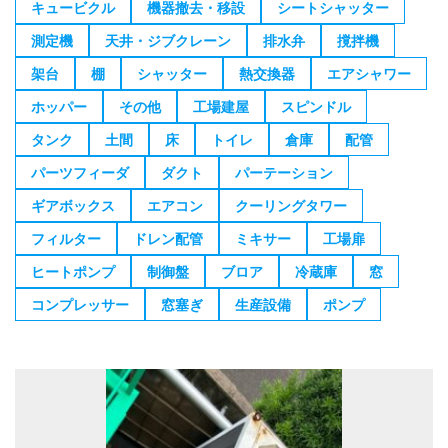
キュービクル
機器撤去・移設
シートシャッター
測定機
天井・ジブクレーン
排水弁
撹拌機
架台
棚
シャッター
熱交換器
エアシャワー
ホッパー
その他
工場建屋
スピンドル
タンク
土間
床
トイレ
倉庫
配管
パーツフィーダ
ダクト
パーテーション
ギアボックス
エアコン
クーリングタワー
フィルター
ドレン配管
ミキサー
工場扉
ヒートポンプ
制御盤
ブロア
冷蔵庫
窓
コンプレッサー
窓塞ぎ
生産設備
ポンプ